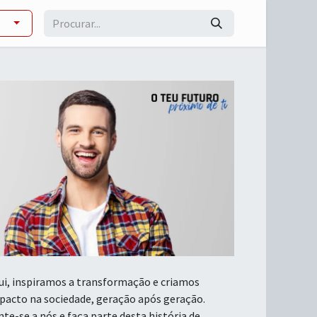
ui, inspiramos a transformação e criamos
pacto na sociedade, geração após geração.
nte-se a nós e faça parte desta história de